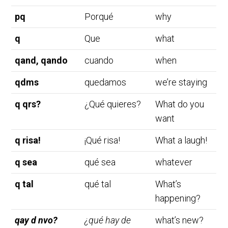
pq
Porqué
why
q
Que
what
qand, qando
cuando
when
qdms
quedamos
we’re staying
q qrs?
¿Qué quieres?
What do you
want
q risa!
¡Qué risa!
What a laugh!
q sea
qué sea
whatever
q tal
qué tal
What’s
happening?
qay d nvo?
¿qué hay de
what’s new?