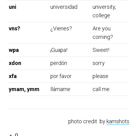
uni
universidad
university,
college
vns?
¿Vienes?
Are you
coming?
wpa
¡Guapa!
Sweet!
xdon
perdón
sorry
xfa
por favor
please
ymam, ymm
llámame
call me
photo credit by
kamshots
0