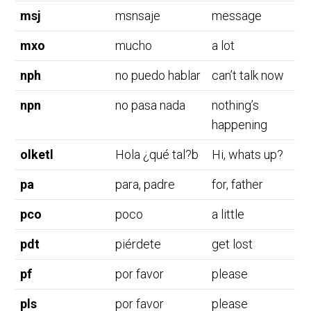
msj
msnsaje
message
mxo
mucho
a lot
nph
no puedo hablar
can’t talk now
npn
no pasa nada
nothing’s
happening
olketl
Hola ¿qué tal?b
Hi, whats up?
pa
para, padre
for, father
pco
poco
a little
pdt
piérdete
get lost
pf
por favor
please
pls
por favor
please