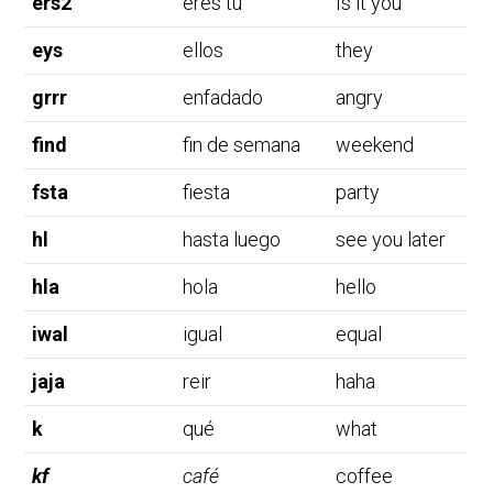
ers2
eres tú
Is it you
eys
ellos
they
grrr
enfadado
angry
find
fin de semana
weekend
fsta
fiesta
party
hl
hasta luego
see you later
hla
hola
hello
iwal
igual
equal
jaja
reir
haha
k
qué
what
kf
café
coffee