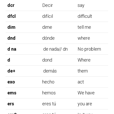
dcr
Decir
say
dfcl
difícil
difficult
dim
dime
tell me
dnd
dónde
where
d na
de nada// dn
No problem
d
dond
Where
de+
demás
them
exo
hecho
act
ems
hemos
We have
ers
eres tú
you are