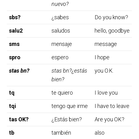
nuevo?
sbs?
¿sabes
Do you know?
salu2
saludos
hello, goodbye
sms
mensaje
message
spro
espero
I hope
stas bn?
stas bn?
¿estás
you O.K.
bien?
tq
te quiero
I love you
tqi
tengo que irme
I have to leave
tas OK?
¿Estás bien?
Are you OK?
tb
también
also