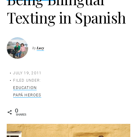
t
Texting in Spanish
i
o
n
by
Lucy
JULY 19, 2011
FILED UNDER:
EDUCATION
PAPÁ HEROES
0
SHARES