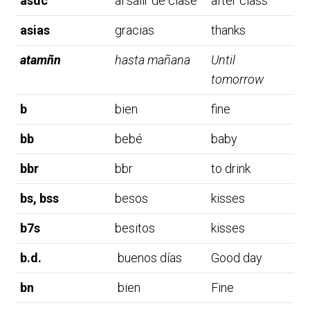
asdc
al salir de clase
after class
asias
gracias
thanks
atamñn
hasta mañana
Until
tomorrow
b
bien
fine
bb
bebé
baby
bbr
bbr
to drink
bs, bss
besos
kisses
b7s
besitos
kisses
b.d.
buenos días
Good day
bn
bien
Fine