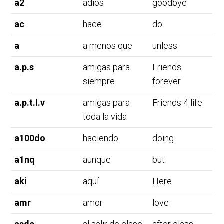
a2
adiós
goodbye
ac
hace
do
a
a menos que
unless
a.p.s
amigas para
Friends
siempre
forever
a.p.t.l.v
amigas para
Friends 4 life
toda la vida
a100do
haciendo
doing
a1nq
aunque
but
aki
aquí
Here
amr
amor
love