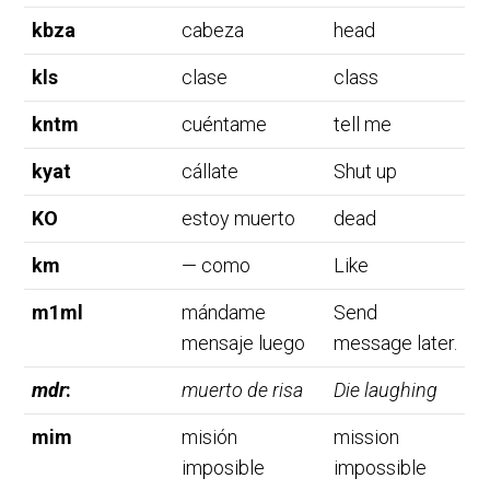
kbza
cabeza
head
kls
clase
class
kntm
cuéntame
tell me
kyat
cállate
Shut up
KO
estoy muerto
dead
km
— como
Like
m1ml
mándame
Send
mensaje luego
message later.
mdr
:
muerto de risa
Die laughing
mim
misión
mission
imposible
impossible