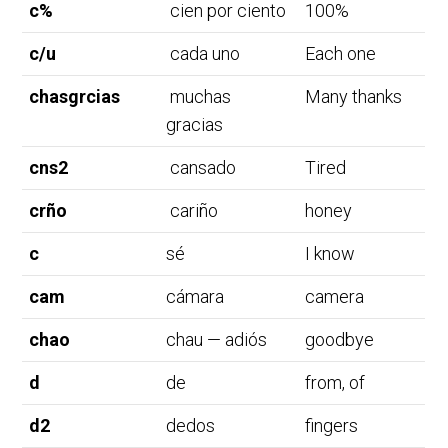
c%
cien por ciento
100%
c/u
cada uno
Each one
chasgrcias
muchas
Many thanks
gracias
cns2
cansado
Tired
crño
cariño
honey
c
sé
I know
cam
cámara
camera
chao
chau — adiós
goodbye
d
de
from, of
d2
dedos
fingers